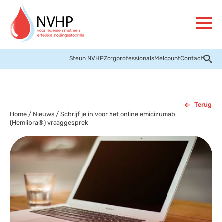
Steun NVHP
Zorgprofessionals
Meldpunt
Contact
Terug
Home
/
Nieuws
/
Schrijf je in voor het online emicizumab
(Hemlibra®) vraaggesprek