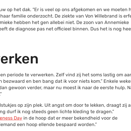
uw op het dak. “Er is veel op ons afgekomen en we moeten h
aar familie onderzocht. De ziekte van Von Willebrand is erfel
mieke hebben het gen allebei niet. De zoon van Annemieke
eeft de diagnose pas net officieel binnen. Dus het is nog hee
werken
 periode te verwerken. Zelf vind zij het soms lastig om aa
an bezwaard en ben bang dat ik voor niets kom.” Enkele wek
 dan gewoon verder, maar nu moest ik naar de eerste hulp. N
”
ukjes op zijn plek. Uit angst om door te lekken, draagt zij al
 durf ik nog steeds geen lichte kleding te dragen.”
reness Day
in de hoop dat er meer bekendheid voor de
an iemand een hoop ellende bespaard worden.”