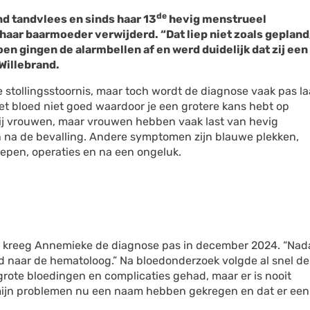
de
d tandvlees en sinds haar 13
hevig menstrueel
aar baarmoeder verwijderd. “Dat liep niet zoals gepland
en gingen de alarmbellen af en werd duidelijk dat zij een
 Willebrand.
 stollingsstoornis, maar toch wordt de diagnose vaak pas la
 het bloed niet goed waardoor je een grotere kans hebt op
bij vrouwen, maar vrouwen hebben vaak last van hevig
 na de bevalling. Andere symptomen zijn blauwe plekken,
epen, operaties en na een ongeluk.
 kreeg Annemieke de diagnose pas in december 2024. “Nad
d naar de hematoloog.” Na bloedonderzoek volgde al snel de
k grote bloedingen en complicaties gehad, maar er is nooit
t mijn problemen nu een naam hebben gekregen en dat er een