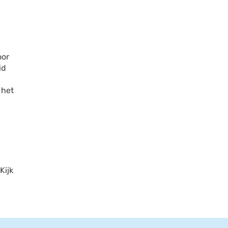
oor
id
 het
Kijk