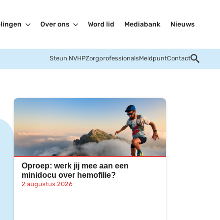
lingen
Over ons
Word lid
Mediabank
Nieuws
Steun NVHP
Zorgprofessionals
Meldpunt
Contact
Oproep: werk jij mee aan een
minidocu over hemofilie?
2 augustus 2026