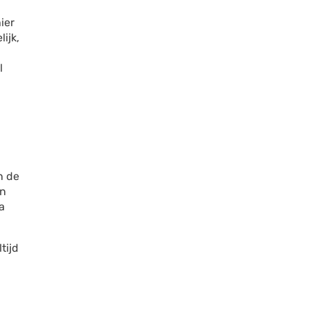
ier
ijk,
l
n de
en
a
tijd