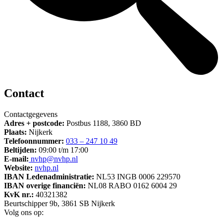
Contact
Contactgegevens
Adres + postcode:
Postbus 1188, 3860 BD
Plaats:
Nijkerk
Telefoonnummer:
033 – 247 10 49
Beltijden:
09:00 t/m 17:00
E-mail:
nvhp@nvhp.nl
Website:
nvhp.nl
IBAN Ledenadministratie:
NL53 INGB 0006 229570
IBAN overige financiën:
NL08 RABO 0162 6004 29
KvK nr.:
40321382
Beurtschipper 9b, 3861 SB Nijkerk
Volg ons op: