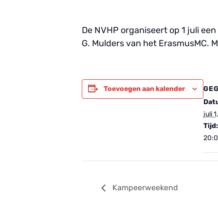
De NVHP organiseert op 1 juli een
G. Mulders van het ErasmusMC. M
GE
Toevoegen aan kalender
Dat
juli 
Tijd:
20:0
Kampeerweekend