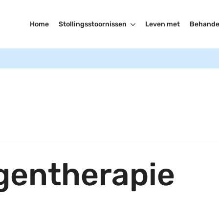
Home
Stollingsstoornissen
Leven met
Behande
gentherapie