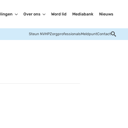
lingen
Over ons
Word lid
Mediabank
Nieuws
Steun NVHP
Zorgprofessionals
Meldpunt
Contact