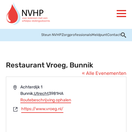
Steun NVHP
Zorgprofessionals
Meldpunt
Contact
Restaurant Vroeg, Bunnik
« Alle Evenementen
Adres
Achterdijk 1
Bunnik
,
Utrecht
3981HA
Routebeschrijving ophalen
Website
https://www.vroeg.nl/