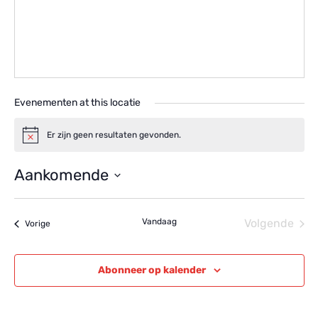
Evenementen at this locatie
Er zijn geen resultaten gevonden.
Bericht
Aankomende
Selecteer
een
Vandaag
Volgende
datum.
Evenementen
Vorige
Eveneme
Abonneer op kalender