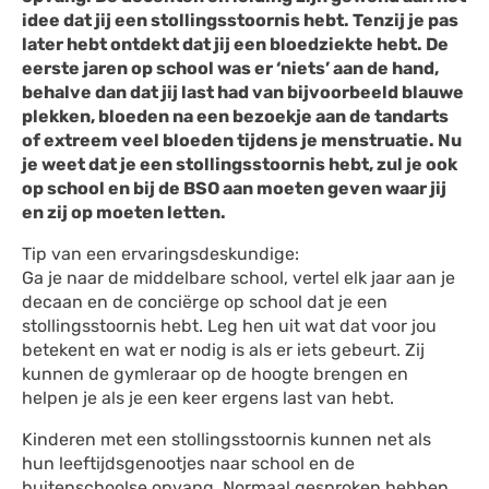
idee dat jij een stollingsstoornis hebt. Tenzij je pas
later hebt ontdekt dat jij een bloedziekte hebt. De
eerste jaren op school was er ‘niets’ aan de hand,
behalve dan dat jij last had van bijvoorbeeld blauwe
plekken, bloeden na een bezoekje aan de tandarts
of extreem veel bloeden tijdens je menstruatie. Nu
je weet dat je een stollingsstoornis hebt, zul je ook
op school en bij de BSO aan moeten geven waar jij
en zij op moeten letten.
Tip van een ervaringsdeskundige:
Ga je naar de middelbare school, vertel elk jaar aan je
decaan en de conciërge op school dat je een
stollingsstoornis hebt. Leg hen uit wat dat voor jou
betekent en wat er nodig is als er iets gebeurt. Zij
kunnen de gymleraar op de hoogte brengen en
helpen je als je een keer ergens last van hebt.
Kinderen met een stollingsstoornis kunnen net als
hun leeftijdsgenootjes naar school en de
buitenschoolse opvang. Normaal gesproken hebben