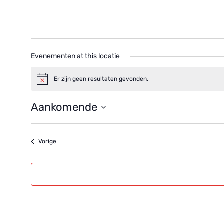
Evenementen at this locatie
Er zijn geen resultaten gevonden.
Bericht
Aankomende
Selecteer
een
datum.
Evenementen
Vorige