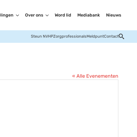
lingen
Over ons
Word lid
Mediabank
Nieuws
Steun NVHP
Zorgprofessionals
Meldpunt
Contact
« Alle Evenementen