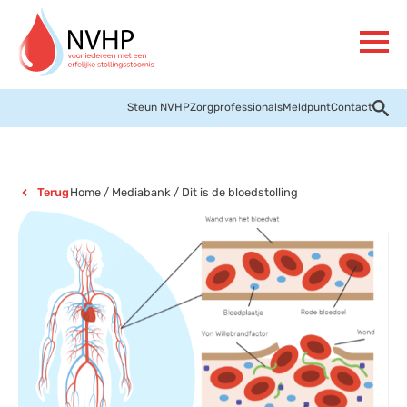
Steun NVHP
Zorgprofessionals
Meldpunt
Contact
Home
/
Mediabank
/
Dit is de bloedstolling
Terug