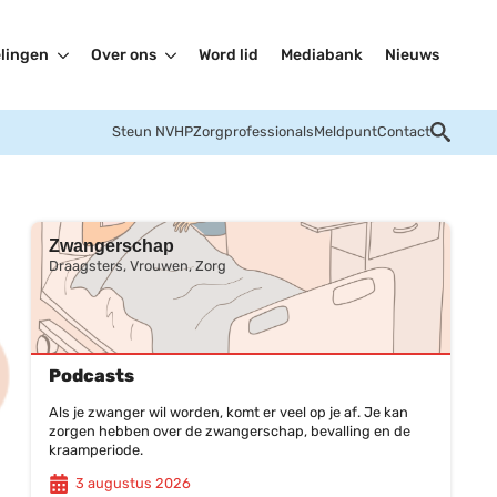
lingen
Over ons
Word lid
Mediabank
Nieuws
Steun NVHP
Zorgprofessionals
Meldpunt
Contact
Zwangerschap
Draagsters, Vrouwen, Zorg
Podcasts
Als je zwanger wil worden, komt er veel op je af. Je kan
zorgen hebben over de zwangerschap, bevalling en de
kraamperiode.
3 augustus 2026