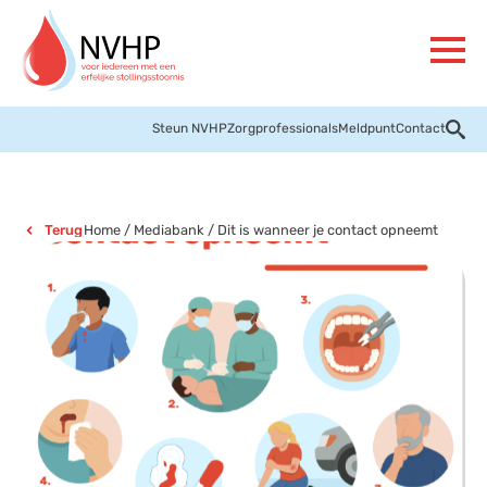
Steun NVHP
Zorgprofessionals
Meldpunt
Contact
Home
/
Mediabank
/
Dit is wanneer je contact opneemt
Terug