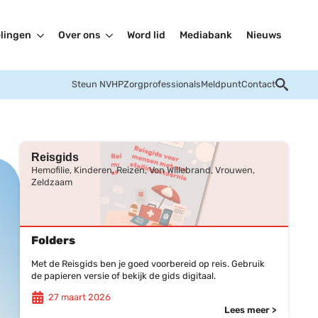
lingen
Over ons
Word lid
Mediabank
Nieuws
Steun NVHP
Zorgprofessionals
Meldpunt
Contact
Reisgids
Hemofilie, Kinderen, Reizen, Von Willebrand, Vrouwen,
Zeldzaam
Folders
Met de Reisgids ben je goed voorbereid op reis. Gebruik
de papieren versie of bekijk de gids digitaal.
27 maart 2026
Lees meer >