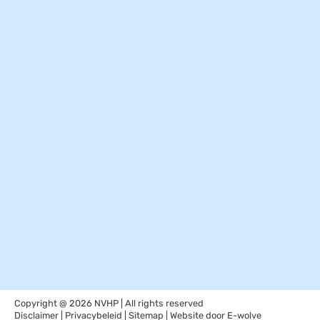
Copyright @ 2026 NVHP | All rights reserved
Disclaimer
|
Privacybeleid
|
Sitemap
| Website door
E-wolve