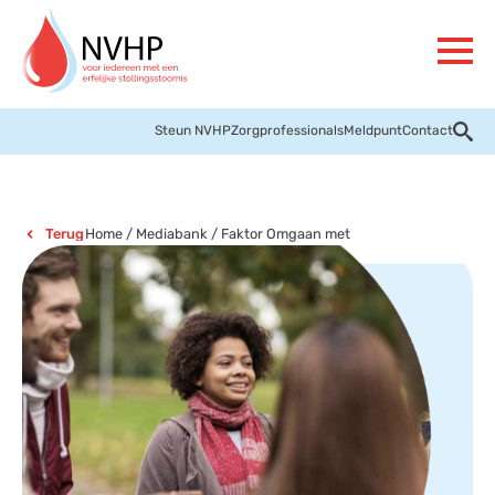
Steun NVHP
Zorgprofessionals
Meldpunt
Contact
Home
/
Mediabank
/
Faktor Omgaan met
Terug