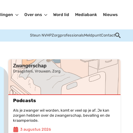
lingen
Over ons
Word lid
Mediabank
Nieuws
Steun NVHP
Zorgprofessionals
Meldpunt
Contact
Zwangerschap
Draagsters, Vrouwen, Zorg
Podcasts
Als je zwanger wil worden, komt er veel op je af. Je kan
zorgen hebben over de zwangerschap, bevalling en de
kraamperiode.
3 augustus 2026