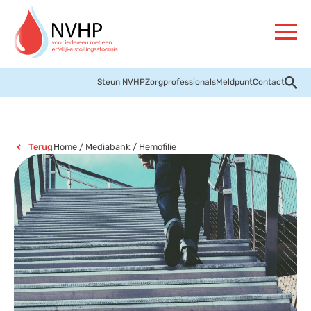
Steun NVHP
Zorgprofessionals
Meldpunt
Contact
Home
/
Mediabank
/
Hemofilie
Terug