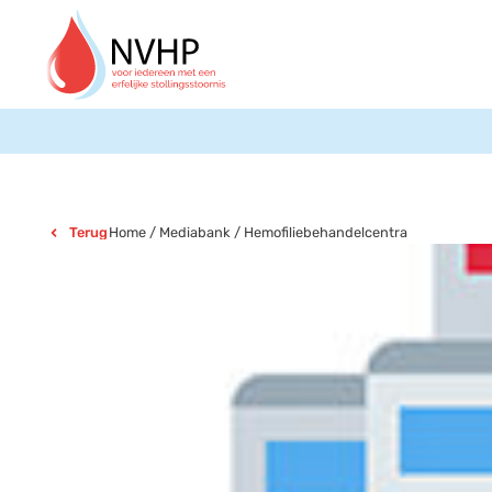
Home
/
Mediabank
/
Hemofiliebehandelcentra
Terug