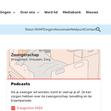
lingen
Over ons
Word lid
Mediabank
Nieuws
Steun NVHP
Zorgprofessionals
Meldpunt
Contact
Zwangerschap
Draagsters, Vrouwen, Zorg
Podcasts
Als je zwanger wil worden, komt er veel op je af. Je kan
zorgen hebben over de zwangerschap, bevalling en de
kraamperiode.
3 augustus 2026