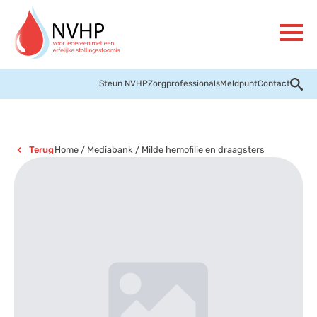
Steun NVHP
Zorgprofessionals
Meldpunt
Contact
Home
/
Mediabank
/
Milde hemofilie en draagsters
Terug