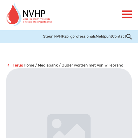
Steun NVHP
Zorgprofessionals
Meldpunt
Contact
Home
/
Mediabank
/
Ouder worden met Von Willebrand
Terug