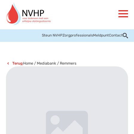
Steun NVHP
Zorgprofessionals
Meldpunt
Contact
Home
/
Mediabank
/
Remmers
Terug