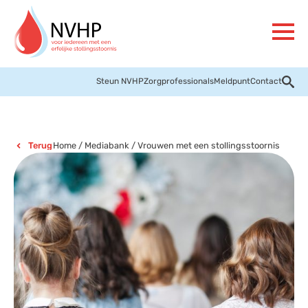
Steun NVHP
Zorgprofessionals
Meldpunt
Contact
Home
/
Mediabank
/
Vrouwen met een stollingsstoornis
Terug