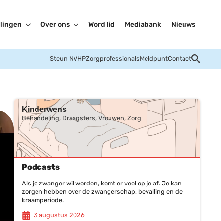
lingen
Over ons
Word lid
Mediabank
Nieuws
Steun NVHP
Zorgprofessionals
Meldpunt
Contact
Kinderwens
Behandeling, Draagsters, Vrouwen, Zorg
Podcasts
Als je zwanger wil worden, komt er veel op je af. Je kan
zorgen hebben over de zwangerschap, bevalling en de
kraamperiode.
3 augustus 2026