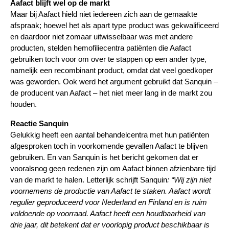
Aafact blijft wel op de markt
Maar bij Aafact hield niet iedereen zich aan de gemaakte
afspraak; hoewel het als apart type product was gekwalificeerd
en daardoor niet zomaar uitwisselbaar was met andere
producten, stelden hemofiliecentra patiënten die Aafact
gebruiken toch voor om over te stappen op een ander type,
namelijk een recombinant product, omdat dat veel goedkoper
was geworden. Ook werd het argument gebruikt dat Sanquin –
de producent van Aafact – het niet meer lang in de markt zou
houden.
Reactie Sanquin
Gelukkig heeft een aantal behandelcentra met hun patiënten
afgesproken toch in voorkomende gevallen Aafact te blijven
gebruiken. En van Sanquin is het bericht gekomen dat er
vooralsnog geen redenen zijn om Aafact binnen afzienbare tijd
van de markt te halen. Letterlijk schrijft Sanquin
: “Wij zijn niet
voornemens de productie van Aafact te staken. Aafact wordt
regulier geproduceerd voor Nederland en Finland en is ruim
voldoende op voorraad. Aafact heeft een houdbaarheid van
drie jaar, dit betekent dat er voorlopig product beschikbaar is