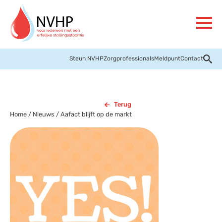
Steun NVHP
Zorgprofessionals
Meldpunt
Contact
Terug
Home
/
Nieuws
/
Aafact blijft op de markt