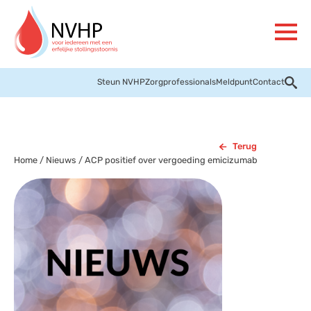
Steun NVHP
Zorgprofessionals
Meldpunt
Contact
Terug
Home
/
Nieuws
/
ACP positief over vergoeding emicizumab