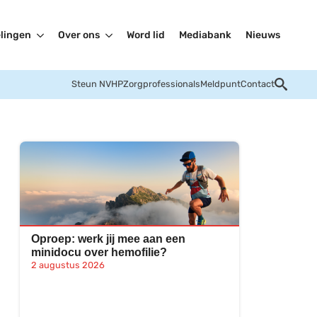
lingen
Over ons
Word lid
Mediabank
Nieuws
Steun NVHP
Zorgprofessionals
Meldpunt
Contact
Oproep: werk jij mee aan een
minidocu over hemofilie?
2 augustus 2026