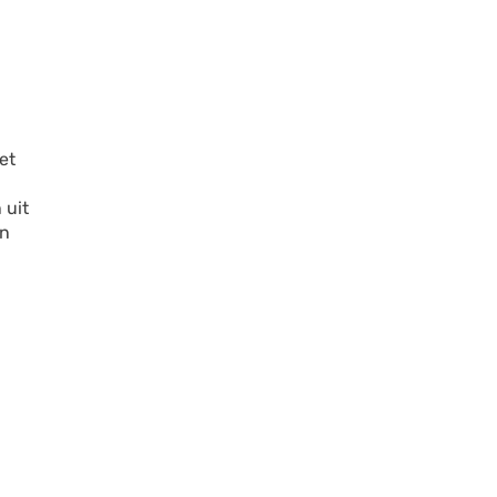
et
 uit
en