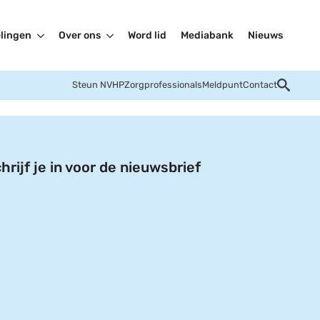
lingen
Over ons
Word lid
Mediabank
Nieuws
Steun NVHP
Zorgprofessionals
Meldpunt
Contact
hrijf je in voor de nieuwsbrief