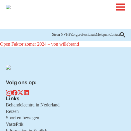
Steun NVHP
Zorgprofessionals
Meldpunt
Contact
Open Faktor zomer 2024 – von willebrand
Volg ons op:
Links
Behandelcentra in Nederland
Reizen
Sport en bewegen
VastePrik
Information in English