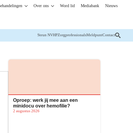
ehandelingen
Over ons
Word lid
Mediabank
Nieuws
Steun NVHP
Zorgprofessionals
Meldpunt
Contact
Oproep: werk jij mee aan een
minidocu over hemofilie?
2 augustus 2026