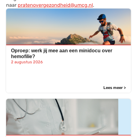
naar
pratenovergezondheid@umcg.nl
.
Oproep: werk jij mee aan een minidocu over
hemofilie?
2 augustus 2026
Lees meer >