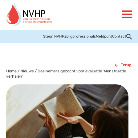
Steun NVHP
Zorgprofessionals
Meldpunt
Contact
Terug
Home
/
Nieuws
/
Deelnemers gezocht voor evaluatie ‘Menstruatie
verhalen’