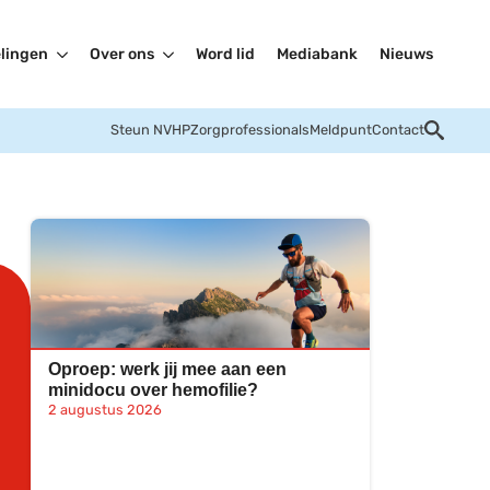
lingen
Over ons
Word lid
Mediabank
Nieuws
Steun NVHP
Zorgprofessionals
Meldpunt
Contact
Oproep: werk jij mee aan een
minidocu over hemofilie?
2 augustus 2026