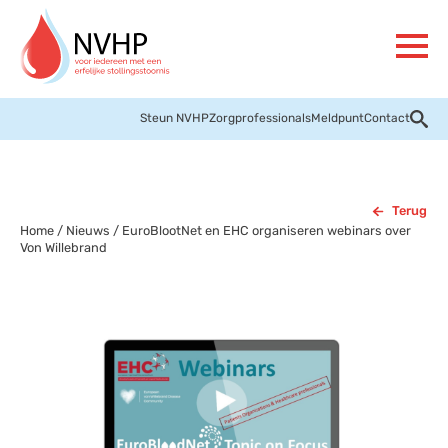
Steun NVHP
Zorgprofessionals
Meldpunt
Contact
Terug
Home
/
Nieuws
/
EuroBlootNet en EHC organiseren webinars over
Von Willebrand