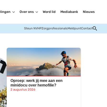
lingen
Over ons
Word lid
Mediabank
Nieuws
Steun NVHP
Zorgprofessionals
Meldpunt
Contact
Oproep: werk jij mee aan een
minidocu over hemofilie?
2 augustus 2026