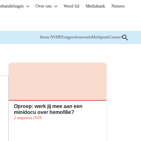
ehandelingen
Over ons
Word lid
Mediabank
Nieuws
Steun NVHP
Zorgprofessionals
Meldpunt
Contact
Oproep: werk jij mee aan een
minidocu over hemofilie?
2 augustus 2026