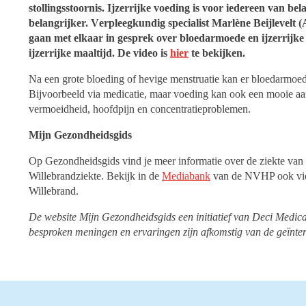
stollingsstoornis.
Ijzerrijke voeding is voor iedereen van bel
belangrijker.
V
erpleegkundig specialist Marlène Beijleve
gaan met elkaar in gesprek over bloedarmoede en ijzerrijk
ijzerrijke maaltijd. De video is
hier
te bekijken.
Na een grote bloeding of hevige menstruatie kan er bloedarmoede
Bijvoorbeeld via medicatie, maar voeding kan ook een mooie aa
vermoeidheid, hoofdpijn en concentratieproblemen.
Mijn Gezondheidsgids
Op Gezondheidsgids vind je meer informatie over de ziekte van
Willebrandziekte. Bekijk in de
Mediabank
van de NVHP ook vide
Willebrand.
De website Mijn Gezondheidsgids een initiatief van Deci Medic
besproken meningen en ervaringen zijn afkomstig van de geïnte