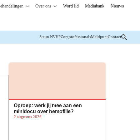
ehandelingen
Over ons
Word lid
Mediabank
Nieuws
Steun NVHP
Zorgprofessionals
Meldpunt
Contact
Oproep: werk jij mee aan een
minidocu over hemofilie?
2 augustus 2026