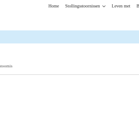
Home
Stollingsstoornissen
Leven met
B
stoornis