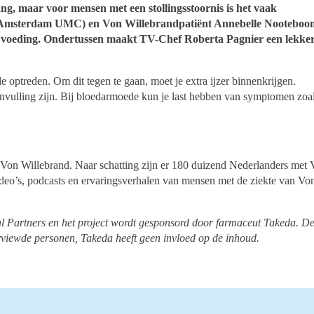
ang, maar voor mensen met een stollingsstoornis is het vaak
lt (Amsterdam UMC) en Von Willebrandpatiënt Annebelle Nooteboo
e voeding. Ondertussen maakt
TV-Chef Roberta Pagnier een lekker
 optreden. Om dit tegen te gaan, moet je extra ijzer binnenkrijgen.
nvulling zijn. Bij bloedarmoede kun je last hebben van symptomen zoa
 Von Willebrand. Naar schatting zijn er 180 duizend Nederlanders met
o’s, podcasts en ervaringsverhalen van mensen met de ziekte van Vo
al Partners en het project wordt gesponsord door farmaceut Takeda. D
rviewde personen, Takeda heeft geen invloed op de inhoud.