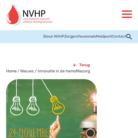
Steun NVHP
Zorgprofessionals
Meldpunt
Contact
Terug
Home
/
Nieuws
/
Innovatie in de hemofiliezorg