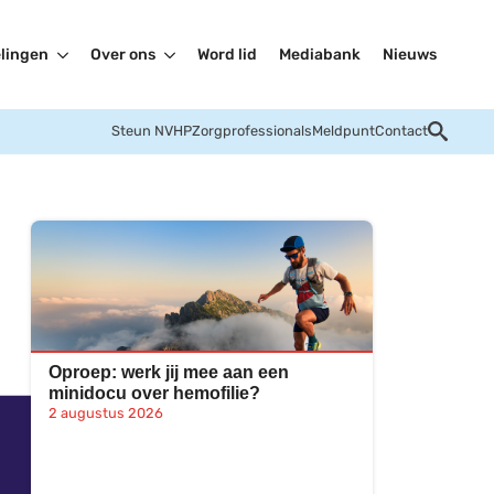
lingen
Over ons
Word lid
Mediabank
Nieuws
Steun NVHP
Zorgprofessionals
Meldpunt
Contact
Oproep: werk jij mee aan een
minidocu over hemofilie?
2 augustus 2026