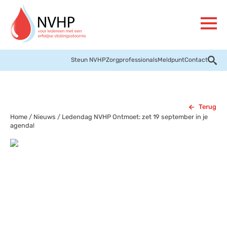
Steun NVHP
Zorgprofessionals
Meldpunt
Contact
Terug
Home
/
Nieuws
/
Ledendag NVHP Ontmoet: zet 19 september in je
agenda!