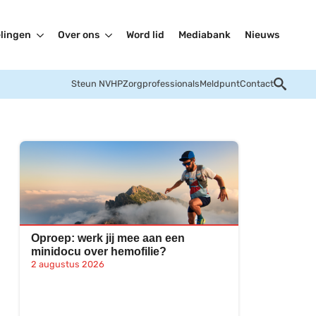
lingen
Over ons
Word lid
Mediabank
Nieuws
Steun NVHP
Zorgprofessionals
Meldpunt
Contact
Oproep: werk jij mee aan een
minidocu over hemofilie?
2 augustus 2026