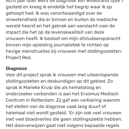
Acht jaar later werd de diagnose Von Willebrand type 1
gesteld en kreeg ik eindelijk het begrip waar ik op
gehoopt had. Ik was verontwaardigd over de
onwetendheid die er binnen en buiten de medische
wereld heerst en het gebrek aan aandacht voor de
impact die het op de levenskwaliteit van deze
vrouwen heeft. Ik besloot om mijn afstudeeropdracht
binnen mijn opleiding journalistiek te richten op
hevige menstruaties bij vrouwen met stollingsziekten:
Project Red.
Diagnose
Voor dit project sprak ik vrouwen met uiteenlopende
stollingsziekten en deskundigen op dit gebied. Zo
sprak ik Marieke Kruip die als hematoloog en
onderzoeker verbonden is aan het Erasmus Medisch
Centrum in Rotterdam. Zij gaf een verklaring waarom
het stellen van de diagnose vaak lang duurt of
helemaal niet wordt gesteld. ‘Er zijn ook veel vrouwen
met veel bloedverlies die geen stollingsziekte hebben.
Het doorverwijzen gaat niet volgens bepaalde regels