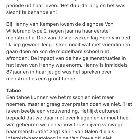
periode uit haar leven. ‘Het duurde lang en het was
slecht te behandelen.’
Bij Henny van Kempen kwam de diagnose Von
Willebrand type 2, negen jaar na haar eerste
menstruatie. Drie van de vier weken lag Henny in bed.
‘Ik liep gewoon leeg. Ik kon nooit wat met vriendinnen
gaan doen en kon de middelbare school niet
afronden.’ De impact van de hevige menstruaties in
het leven van Henny was enorm. Henny is inmiddels
87 jaar en in haar jeugd was het spreken over
menstruaties een groot taboe.
Taboe
Een taboe kunnen we het misschien niet meer
noemen, maar er graag over praten doen we niet. “Het
is een beetje een vrouwending. Het lijkt cultureel
bepaald dat we daar niet over klagen en er moet heel
wat gebeuren wil een vrouw thuisblijven vanwege
haar menstruatie”, zegt Karin van Galen die als
internist-hematoloog in de Van Creveldkliniek