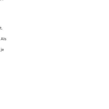
t.
 Als
 je