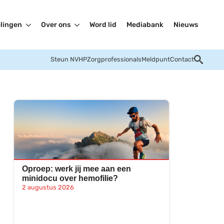
lingen
Over ons
Word lid
Mediabank
Nieuws
Steun NVHP
Zorgprofessionals
Meldpunt
Contact
Oproep: werk jij mee aan een
minidocu over hemofilie?
2 augustus 2026