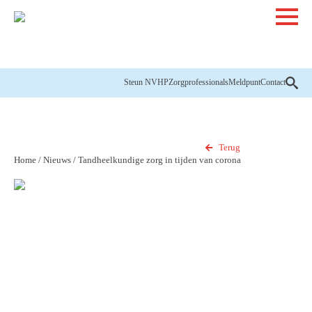
Steun NVHP
Zorgprofessionals
Meldpunt
Contact
Terug
Home
/
Nieuws
/
Tandheelkundige zorg in tijden van corona