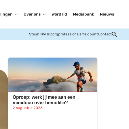
lingen
Over ons
Word lid
Mediabank
Nieuws
Steun NVHP
Zorgprofessionals
Meldpunt
Contact
Oproep: werk jij mee aan een
minidocu over hemofilie?
2 augustus 2026