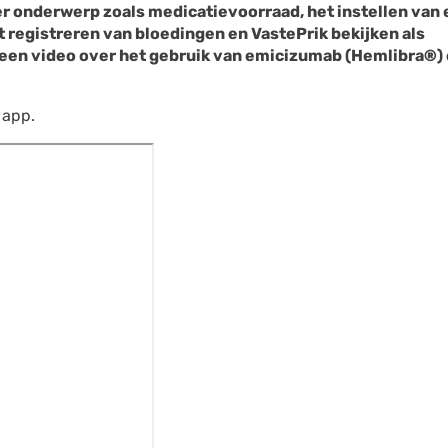
r onderwerp zoals medicatievoorraad, het instellen van
 registreren van bloedingen en VastePrik bekijken als
r een video over het gebruik van emicizumab (Hemlibra
®
)
e app.