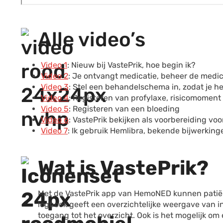
Alle video’s
Video 1
: Nieuw bij VastePrik, hoe begin ik?
Video 2
: Je ontvangt medicatie, beheer de medi
Video 3
: Stel een behandelschema in, zodat je he
Video 4
: Registeren van profylaxe, risicomomen
Video 5
: Registeren van een bloeding
Video 6
: VastePrik bekijken als voorbereiding vo
Video 7
: Ik gebruik Hemlibra, bekende bijwerkin
Wat is VastePrik?
Met de VastePrik app van HemoNED kunnen patiënt
logboek geeft een overzichtelijke weergave van i
toegang tot het overzicht. Ook is het mogelijk om