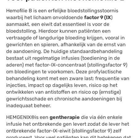
Hemofilie B is een erfelijke bloedstollingsstoornis
waarbij het lichaam onvoldoende
factor 9 (IX
)
aanmaakt, een eiwit dat essentieel is voor de
bloedstolling. Hierdoor kunnen patiënten een
vertraagde of langdurige bloeding krijgen, vooral in
gewrichten en spieren, afhankelijk van de ernst van
de aandoening. De huidige standaardbehandeling
bestaat uit regelmatige infusies (toediening in de
aderen) met factor-IX-concentraat (stollingsfactor 9)
om bloedingen te voorkomen. Deze profylactische
behandeling komt met een zware last: frequentie van
injecties, impact op dagelijks leven, risico op het
ontwikkelen van antistoffen en risico op (ernstige)
gewrichtsschade en chronische aandoeningen bij
inadequaat beheer.
HEMGENIX®is een
gentherapie
die via één enkele
infusie het ontbrekende gen levert zodat de lever het
ontbrekende factor-IX-eiwit (stollingsfactor 9) zelf
produceert. Voor veel patiënten kan dit betekenen dat