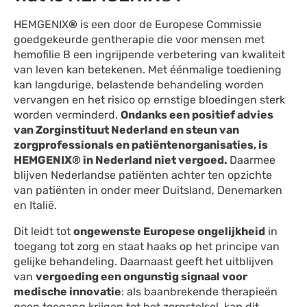
HEMGENIX
®
is een door de Europese Commissie
goedgekeurde gentherapie die voor mensen met
hemofilie B een ingrijpende verbetering van kwaliteit
van leven kan betekenen. Met éénmalige toediening
kan langdurige, belastende behandeling worden
vervangen en het risico op ernstige bloedingen sterk
worden verminderd.
Ondanks een positief advies
van Zorginstituut Nederland en steun van
zorgprofessionals en patiëntenorganisaties, is
HEMGENIX
®
in Nederland niet vergoed.
Daarmee
blijven Nederlandse patiënten achter ten opzichte
van patiënten in onder meer Duitsland, Denemarken
en Italië.
Dit leidt tot
ongewenste Europese ongelijkheid
in
toegang tot zorg en staat haaks op het principe van
gelijke behandeling. Daarnaast geeft het uitblijven
van
vergoeding een ongunstig signaal voor
medische innovatie
: als baanbrekende therapieën
geen toegang krijgen tot het zorgstelsel, kan dit