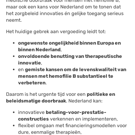
medische doorbraak voor mensen met hemofilie B,
maar ook een kans voor Nederland om te tonen dat
het zorgbeleid innovaties én gelijke toegang serieus
neemt.
Het huidige gebrek aan vergoeding leidt tot:
ongewenste ongelijkheid binnen Europa en
binnen Nederland
,
onvoldoende benutting van therapeutische
innovatie
,
en
gemiste kansen om de levenskwaliteit van
mensen met hemofilie B substantieel te
verbeteren
.
Daarom is het urgente tijd voor een
politieke en
beleidsmatige doorbraak
. Nederland kan:
innovatieve
betaling-voor-prestatie-
constructies
verkennen en implementeren,
flexibel omgaan met financieringsmodellen voor
dure, eenmalige therapieën,