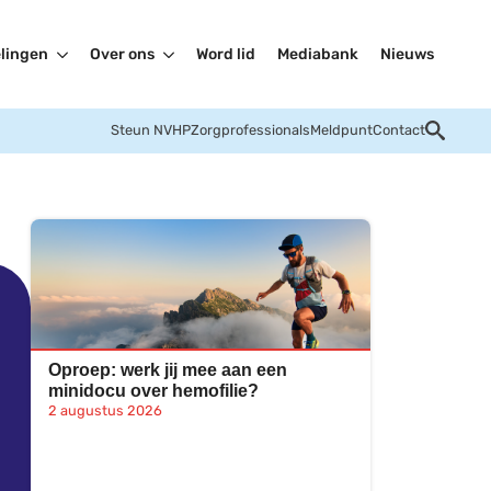
lingen
Over ons
Word lid
Mediabank
Nieuws
Steun NVHP
Zorgprofessionals
Meldpunt
Contact
Oproep: werk jij mee aan een
minidocu over hemofilie?
2 augustus 2026