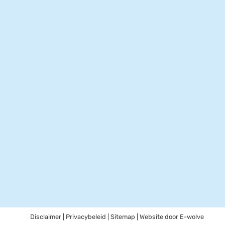
Disclaimer
|
Privacybeleid
|
Sitemap
| Website door
E-wolve